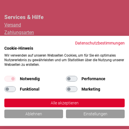
Services & Hilfe
Versand
Zahlungsarten
Onlineshop-Guide
Datenschutzbestimmungen
Hersteller-Übersicht
Cookie-Hinweis
Downloads & CAD-Daten
Wir verwenden auf unseren Webseiten Cookies, um für Sie ein optimales
Nutzererlebnis zu gewährleisten und um Statistiken über die Nutzung unserer
Webseiten zu erstellen.
Über Uns
Notwendig
Performance
Unser Unternehmen
Funktional
Marketing
LTK.SUPPLIES
LTK.ULTRA
Alle akzeptieren
Karriere bei LTK
Karriere bei MEW
Ablehnen
Einstellungen