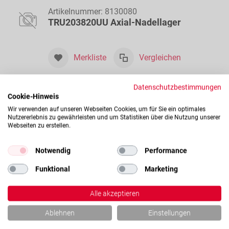
Artikelnummer:
8130080
TRU203820UU Axial-Nadellager
Merkliste
Vergleichen
Datenschutzbestimmungen
Ihr Preis:
Auf Anfrage
Cookie-Hinweis
Alle Preise verstehen sich zzgl. Mwst. und Versand.
Wir verwenden auf unseren Webseiten Cookies, um für Sie ein optimales
Nutzererlebnis zu gewährleisten und um Statistiken über die Nutzung unserer
Webseiten zu erstellen.
Auf Anfrage
Notwendig
Performance
Funktional
Marketing
Artikelnummer:
8130081
Alle akzeptieren
TRU203825 Axial-Nadellager
Ablehnen
Einstellungen