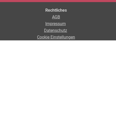
Rechtliches
AGB
Impressum
Datenschutz
Cookie Einstellungen
LTK Lineartechnik
Tel.:
+49 (0) 7151 / 93700-0
E-Mail:
info@ltk.de
Düsseldorfer Straße 7
DE - 71332 Waiblingen