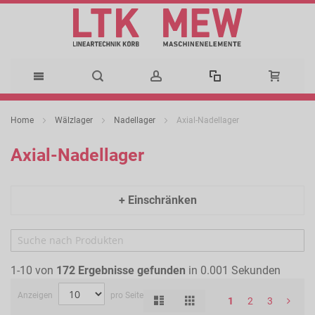
Direkt
Home
Wälzlager
Nadellager
Axial-Nadellager
zum
Axial-Nadellager
Inhalt
+ Einschränken
1-10 von
172
Ergebnisse gefunden
in 0.001 Sekunden
Anzeigen
pro Seite
Liste
Raster
Ansicht
1
2
3