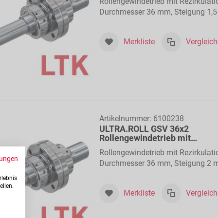
Rollengewindetrieb mit Rezirkulati
Durchmesser 36 mm, Steigung 1,
Merkliste
Vergleic
Artikelnummer:
6100238
ULTRA.ROLL GSV 36x2
Rollengewindetrieb mit
Rollenrückführung
Rollengewindetrieb mit Rezirkulati
ungen
Durchmesser 36 mm, Steigung 2
rlebnis
ellen.
Merkliste
Vergleic