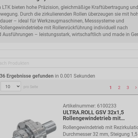
 LTK bieten hohe Präzision, gleichmäßige Kraftübertragung und
Bewegung. Durch die zirkulierenden Rollen überzeugen sie mit ho
nsdauer – ideal für Werkzeugmaschinen, Messsysteme und
 Rollengewindetriebe mit Rollenrückführung individuell nach
Ausführungen – leistungsstark, wirtschaftlich und made in Ge
36
Ergebnisse gefunden
in 0.001 Sekunden
pro Seite
1
2
3
Artikelnummer:
6100233
ULTRA.ROLL GSV 32x1,5
Rollengewindetrieb mit
Rollenrückführung
Rollengewindetrieb mit Rezirkulati
Durchmesser 32 mm, Steigung 1,