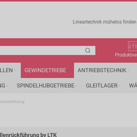
Lineartechnik mühelos finden
Produktve
LLEN
GEWINDETRIEBE
ANTRIEBSTECHNIK
NG
SPINDELHUBGETRIEBE
GLEITLAGER
WÄ
llenrückführung
llenrückführung by LTK