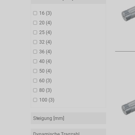
16
3
20
4
25
4
32
4
36
4
40
4
50
4
60
3
80
3
100
3
Steigung [mm]
Dynamische Tragzahl