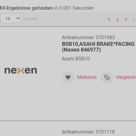
84
Ergebnisse gefunden
in 0.001 Sekunden
pro Seite
1
2
3
Artikelnummer:
3701983
BSB10,ASAHI BRAKE*FACING 
(Nexen 846977)
Asahi BSB10
Merkliste
Vergleic
Artikelnummer:
3701118