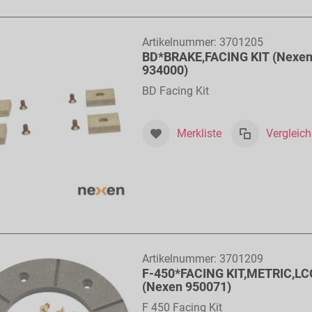
Artikelnummer:
3701205
BD*BRAKE,FACING KIT (Nexe
934000)
BD Facing Kit
Merkliste
Vergleic
Artikelnummer:
3701209
F-450*FACING KIT,METRIC,LC
(Nexen 950071)
F 450 Facing Kit