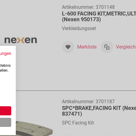
Artikelnummer:
3701148
L-600 FACING KIT,METRIC,UL
(Nexen 950173)
Verkleidungsset
Merkliste
Vergleic
ungen
rlebnis
ellen.
Artikelnummer:
3701187
SPC*BRAKE,FACING KIT (Nex
837471)
SPC Facing Kit