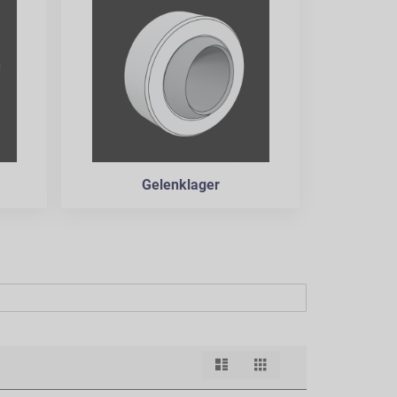
Gelenklager
Liste
Raster
Ansicht
als