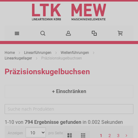
Direkt
Home
Linearführungen
Wellenführungen
zum
Linearkugellager
Präzisionskugelbuchsen
Präzisionskugelbuchsen
Inhalt
+ Einschränken
1-10 von
794
Ergebnisse gefunden
in 0.002 Sekunden
Anzeigen
pro Seite
Liste
Raster
Ansicht
1
2
3