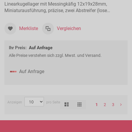
Linearkugellager mit Messingkäfig 12x19x28mm,
Miniaturausführung, präzise, zwei Abstreifer (lose
beigelegt), für Längsbewegungen
Merkliste
Vergleichen
Ihr Preis:
Auf Anfrage
Alle Preise verstehen sich zzgl. Mwst. und Versand.
Auf Anfrage
Anzeigen
pro Seite
Liste
Raster
Ansicht
1
2
3
als