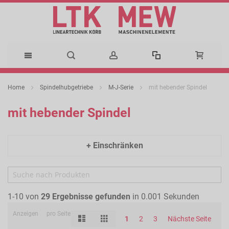
Direkt
Home
Spindelhubgetriebe
M-J-Serie
mit hebender Spindel
zum
mit hebender Spindel
Inhalt
+ Einschränken
1-10 von
29
Ergebnisse gefunden
in 0.001 Sekunden
Anzeigen
pro Seite
Liste
Raster
Ansicht
1
2
3
Nächste Seite