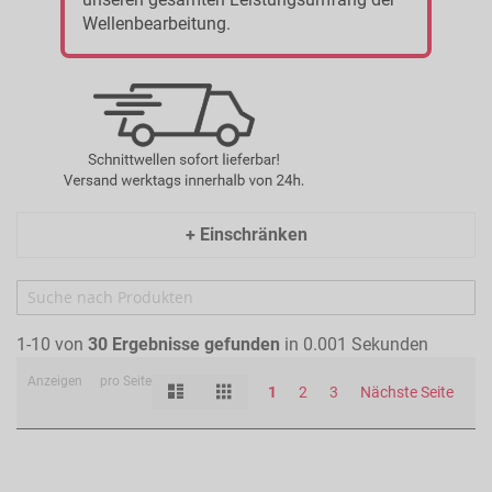
Wellenbearbeitung.
+ Einschränken
1-10 von
30
Ergebnisse gefunden
in 0.001 Sekunden
Anzeigen
pro Seite
Liste
Raster
Ansicht
1
2
3
Nächste Seite
als