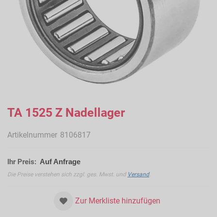
Zum
Anfang
TA 1525 Z Nadellager
der
Bildergalerie
Artikelnummer
8106817
springen
Ihr Preis:
Auf Anfrage
Die Preise verstehen sich zzgl. ges. Mwst. und
Versand
.
Zur Merkliste hinzufügen