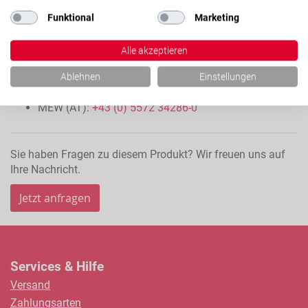
Funktional
Marketing
Für weitere Informationen kontaktieren Sie bitte unser
Alle akzeptieren
Vertriebsteam:
Ablehnen
Einstellungen
LTK (DE):
+49 (0) 7151 93700-0
MEW (AT):
+43 (0) 5572 34286-0
Sie haben Fragen zu diesem Produkt? Wir freuen uns auf
Ihre Nachricht.
Jetzt anfragen
Services & Hilfe
Versand
Zahlungsarten