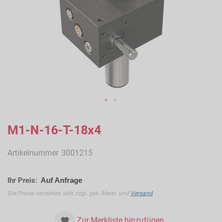
Zum
Anfang
M1-N-16-T-18x4
der
Bildergalerie
Artikelnummer
3001215
springen
Ihr Preis:
Auf Anfrage
Die Preise verstehen sich zzgl. ges. Mwst. und
Versand
.
Zur Merkliste hinzufügen