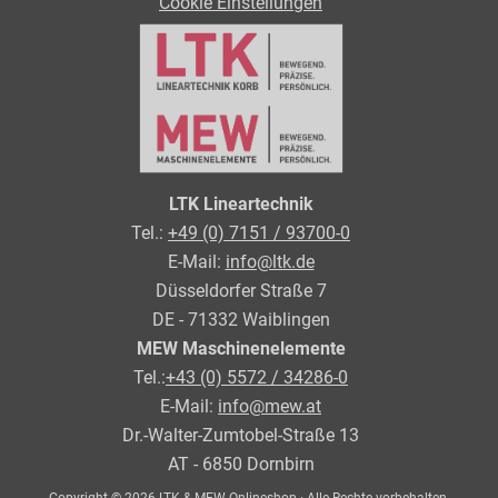
Cookie Einstellungen
LTK Lineartechnik
Tel.:
+49 (0) 7151 / 93700-0
E-Mail:
info@ltk.de
Düsseldorfer Straße 7
DE - 71332 Waiblingen
MEW Maschinenelemente
Tel.:
+43 (0) 5572 / 34286-0
E-Mail:
info@mew.at
Dr.-Walter-Zumtobel-Straße 13
AT - 6850 Dornbirn
Copyright © 2026 LTK & MEW Onlineshop · Alle Rechte vorbehalten.