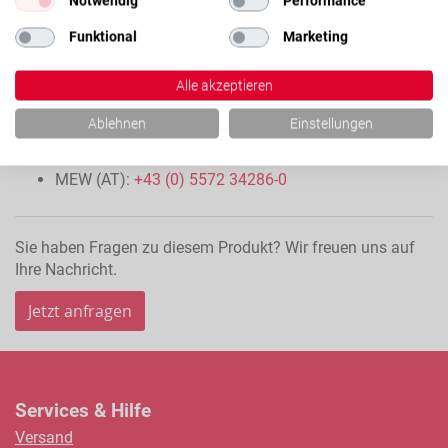
Notwendig
Performance
Funktional
Marketing
Alle akzeptieren
Für weitere Informationen kontaktieren Sie bitte unser
Vertriebsteam:
Ablehnen
Einstellungen
LTK (DE):
+49 (0) 7151 93700-0
MEW (AT):
+43 (0) 5572 34286-0
Sie haben Fragen zu diesem Produkt? Wir freuen uns auf
Ihre Nachricht.
Jetzt anfragen
Services & Hilfe
Versand