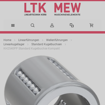
Direkt
Home
Linearführungen
Wellenführungen
zum
Linearkugellager
Standard Kugelbuchsen
KH2540PP Standard Kugelbuchse Kompakt
Inhalt
Zum
Ende
der
Bildergalerie
springen