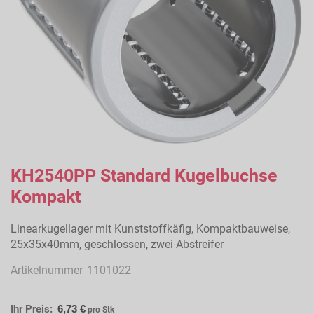
Zum
Anfang
KH2540PP Standard Kugelbuchse
der
Kompakt
Bildergalerie
springen
Linearkugellager mit Kunststoffkäfig, Kompaktbauweise,
25x35x40mm, geschlossen, zwei Abstreifer
Artikelnummer
1101022
Ihr Preis:
6,73 €
pro Stk