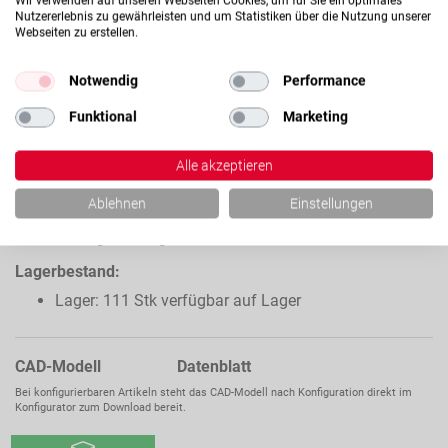
Wir verwenden auf unseren Webseiten Cookies, um für Sie ein optimales
Nutzererlebnis zu gewährleisten und um Statistiken über die Nutzung unserer
Webseiten zu erstellen.
Notwendig
Performance
CHWE25
HARTVERCHROMTE
Funktional
Marketing
HOHLWELLE C60 / C60E,
Ihr Preis:
Auf Anfrage
TOL. H7,
Alle akzeptieren
WELLENDURCHMESSER
25MM
Verfügbarkeit dieses Artikels
Ablehnen
Einstellungen
Ab Lager verfügbar
Lagerbestand:
Lager: 111 Stk verfügbar auf Lager
CAD-Modell Datenblatt
Bei konfigurierbaren Artikeln steht das CAD-Modell nach Konfiguration direkt im
Konfigurator zum Download bereit.