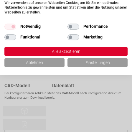
Wir verwenden auf unseren Webseiten Cookies, um für Sie ein optimales
CHWE25
Nutzererlebnis zu gewährleisten und um Statistiken über die Nutzung unserer
HARTVERCHROMTE
Webseiten zu erstellen.
HOHLWELLE C60 / C60E,
Ihr Preis:
Auf Anfrage
TOL. H7,
Notwendig
Performance
WELLENDURCHMESSER
25MM
Funktional
Marketing
Verfügbarkeit dieses Artikels
Auf Anfrage
Alle akzeptieren
Lagerbestand:
Ablehnen
Einstellungen
Zurzeit kein Lagerbestand verfügbar
CAD-Modell Datenblatt
Bei konfigurierbaren Artikeln steht das CAD-Modell nach Konfiguration direkt im
Konfigurator zum Download bereit.