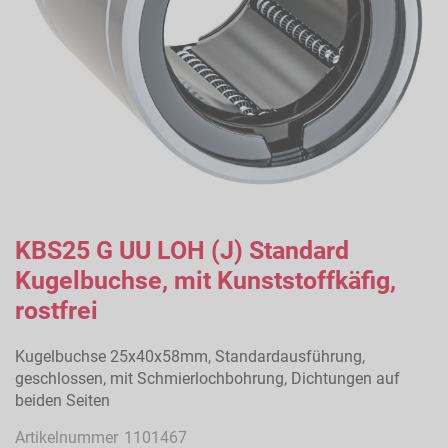
Zum
Anfang
KBS25 G UU LOH (J) Standard
der
Kugelbuchse, mit Kunststoffkäfig,
Bildergalerie
springen
rostfrei
Kugelbuchse 25x40x58mm, Standardausführung,
geschlossen, mit Schmierlochbohrung, Dichtungen auf
beiden Seiten
Artikelnummer
1101467