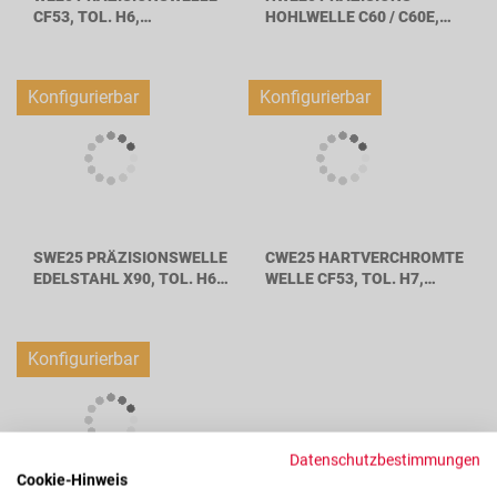
CF53, TOL. H6,
HOHLWELLE C60 / C60E,
WELLENDURCHMESSER
TOL. H6,
25MM
WELLENDURCHMESSER
25MM
Konfigurierbar
Konfigurierbar
SWE25 PRÄZISIONSWELLE
CWE25 HARTVERCHROMTE
EDELSTAHL X90, TOL. H6,
WELLE CF53, TOL. H7,
WELLENDURCHMESSER
WELLENDURCHMESSER
25MM
25MM
Konfigurierbar
Datenschutzbestimmungen
Cookie-Hinweis