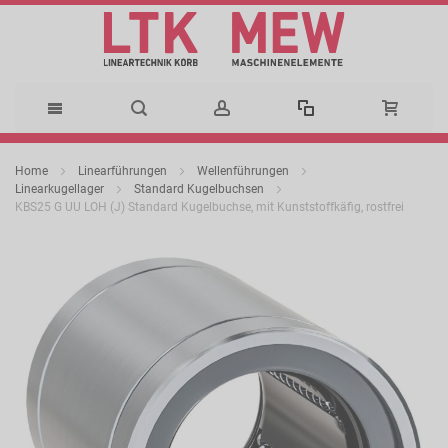
Direkt
Home
Linearführungen
Wellenführungen
zum
Linearkugellager
Standard Kugelbuchsen
KBS25 G UU LOH (J) Standard Kugelbuchse, mit Kunststoffkäfig, rostfrei
Inhalt
Zum
Ende
der
Bildergalerie
springen