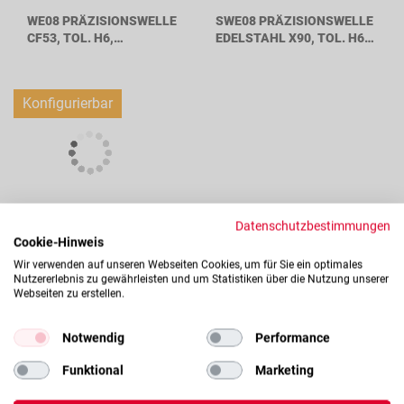
WE08 PRÄZISIONSWELLE
SWE08 PRÄZISIONSWELLE
CF53, TOL. H6,
EDELSTAHL X90, TOL. H6,
WELLENDURCHMESSER
WELLENDURCHMESSER
8MM
8MM
Konfigurierbar
Datenschutzbestimmungen
CWE08 HARTVERCHROMTE
Cookie-Hinweis
WELLE CF53, TOL. H7,
Wir verwenden auf unseren Webseiten Cookies, um für Sie ein optimales
WELLENDURCHMESSER
Nutzererlebnis zu gewährleisten und um Statistiken über die Nutzung unserer
8MM
Webseiten zu erstellen.
Verfügbarkeit dieses Artikels
Notwendig
Performance
Ab Lager verfügbar
Lagerbestand:
Funktional
Marketing
Lager: 2 Stk verfügbar auf Lager