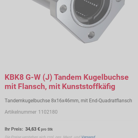
Zum
Anfang
KBK8 G-W (J) Tandem Kugelbuchse
der
mit Flansch, mit Kunststoffkäfig
Bildergalerie
springen
Tandemkugelbuchse 8x16x46mm, mit End-Quadratflansch
Artikelnummer
1102180
Ihr Preis:
34,63 €
pro Stk
Die Preise verstehen sich zzgl. ges. Mwst. und
Versand
.