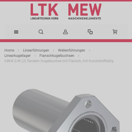
Direkt
Home
Linearführungen
Wellenführungen
zum
Linearkugellager
Flanschkugelbuchsen
KBK8 G-W (J) Tandem Kugelbuchse mit Flansch, mit Kunststoffkäfig
Inhalt
Zum
Ende
der
Bildergalerie
springen