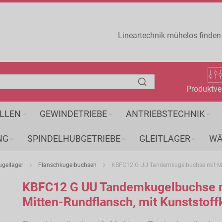
Lineartechnik mühelos finden
Produktve
LLEN
GEWINDETRIEBE
ANTRIEBSTECHNIK
NG
SPINDELHUBGETRIEBE
GLEITLAGER
WÄ
ugellager
Flanschkugelbuchsen
KBFC12 G UU Tandemkugelbuchse mit Mitt
KBFC12 G UU Tandemkugelbuchse 
Mitten-Rundflansch, mit Kunststoff