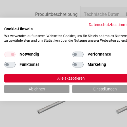
Produktbeschreibung
Technische Daten
Datenschutzbestimm
KBFC12 G UU Tandem Kugelbuchse mit Mittenr
Cookie-Hinweis
- 12x22x61mm
Wir verwenden auf unseren Webseiten Cookies, um für Sie ein optimales Nutzere
zu gewährleisten und um Statistiken über die Nutzung unserer Webseiten zu erst
- mit Kunststoffkäfig
- Dichtungen auf beiden Seiten
Notwendig
Performance
Funktional
Marketing
Kompatibel mit
Alle akzeptieren
Konfigurierbar
Konfig
Ablehnen
Einstellungen