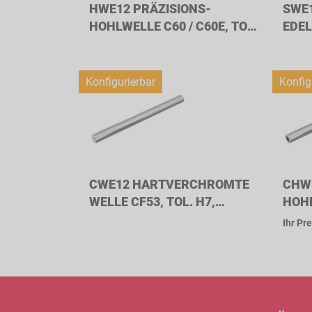
HWE12 PRÄZISIONS-
SWE1
HOHLWELLE C60 / C60E, TOL.
EDEL
H6, WELLENDURCHMESSER
WEL
12MM
12M
Konfigurierbar
Konfig
CWE12 HARTVERCHROMTE
CHW
WELLE CF53, TOL. H7,
HOHL
WELLENDURCHMESSER
H7,
Ihr Pre
12MM
12M