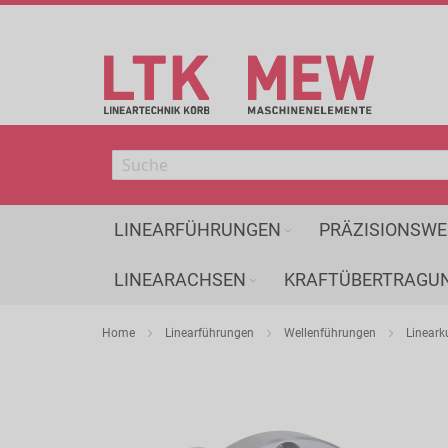
Direkt
zum
Inhalt
LINEARFÜHRUNGEN
PRÄZISIONSWE
LINEARACHSEN
KRAFTÜBERTRAGU
Home
Linearführungen
Wellenführungen
Lineark
Zum
Ende
der
Bildergalerie