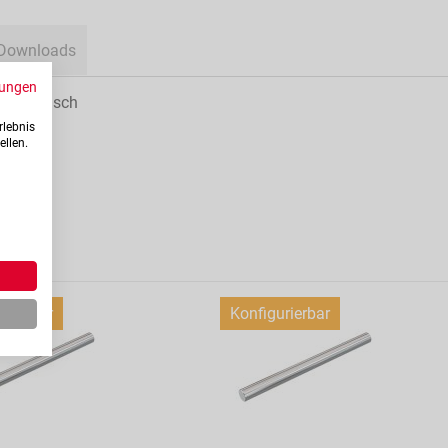
Downloads
ungen
undflansch
rlebnis
ellen.
urierbar
Konfigurierbar