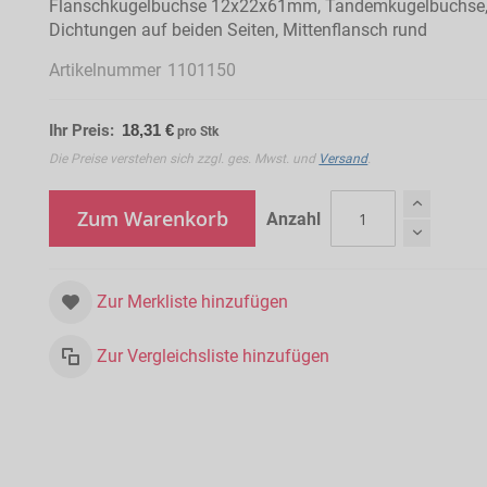
Flanschkugelbuchse 12x22x61mm, Tandemkugelbuchse
Dichtungen auf beiden Seiten, Mittenflansch rund
Artikelnummer
1101150
Ihr Preis:
18,31 €
pro Stk
Die Preise verstehen sich zzgl. ges. Mwst. und
Versand
.
Zum Warenkorb
Anzahl
Zur Merkliste hinzufügen
Zur Vergleichsliste hinzufügen