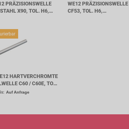
2 PRÄZISIONSWELLE
WE12 PRÄZISIONSWELLE
STAHL X90, TOL. H6,
CF53, TOL. H6,
LENDURCHMESSER
WELLENDURCHMESSER
M
12MM
urierbar
E12 HARTVERCHROMTE
WELLE C60 / C60E, TOL.
 WELLENDURCHMESSER
is:
Auf Anfrage
M