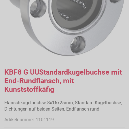
Zum
Anfang
KBF8 G UUStandardkugelbuchse mit
der
End-Rundflansch, mit
Bildergalerie
springen
Kunststoffkäfig
Flanschkugelbuchse 8x16x25mm, Standard Kugelbuchse,
Dichtungen auf beiden Seiten, Endflansch rund
Artikelnummer
1101119