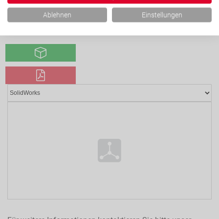
CAD-Modell Datenblatt
Ablehnen
Einstellungen
Bei konfigurierbaren Artikeln steht das CAD-Modell nach Konfiguration direkt im
Konfigurator zum Download bereit.