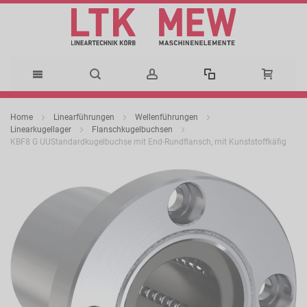
Direkt
Home
Linearführungen
Wellenführungen
zum
Linearkugellager
Flanschkugelbuchsen
KBF8 G UUStandardkugelbuchse mit End-Rundflansch, mit Kunststoffkäfig
Inhalt
Zum
Ende
der
Bildergalerie
springen