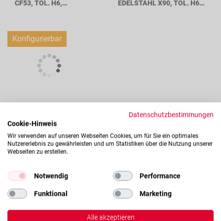
CF53, TOL. H6,
EDELSTAHL X90, TOL. H6,
WELLENDURCHMESSER
WELLENDURCHMESSER
8MM
8MM
Konfigurierbar
CWE08 HARTVERCHROMTE
Datenschutzbestimmungen
WELLE CF53, TOL. H7,
Cookie-Hinweis
WELLENDURCHMESSER
Wir verwenden auf unseren Webseiten Cookies, um für Sie ein optimales
8MM
Nutzererlebnis zu gewährleisten und um Statistiken über die Nutzung unserer
Verfügbarkeit dieses Artikels
Webseiten zu erstellen.
Ab Lager verfügbar
Notwendig
Performance
Lagerbestand:
Funktional
Marketing
Lager: 55 Stk verfügbar auf Lager
Alle akzeptieren