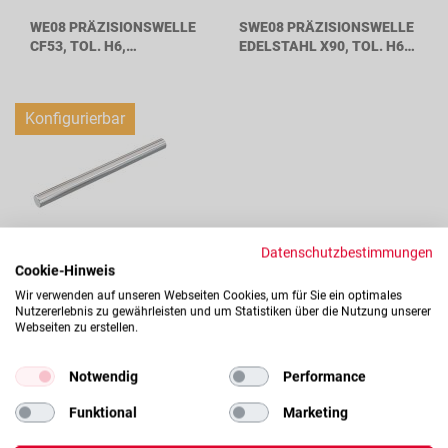
WE08 PRÄZISIONSWELLE
SWE08 PRÄZISIONSWELLE
CF53, TOL. H6,
EDELSTAHL X90, TOL. H6,
WELLENDURCHMESSER
WELLENDURCHMESSER
8MM
8MM
Konfigurierbar
Datenschutzbestimmungen
CWE08 HARTVERCHROMTE
Cookie-Hinweis
WELLE CF53, TOL. H7,
Wir verwenden auf unseren Webseiten Cookies, um für Sie ein optimales
WELLENDURCHMESSER
Nutzererlebnis zu gewährleisten und um Statistiken über die Nutzung unserer
8MM
Webseiten zu erstellen.
Verfügbarkeit dieses Artikels
Notwendig
Performance
Ab Lager verfügbar
Funktional
Marketing
Lagerbestand:
Lager: 148 Stk verfügbar auf Lager