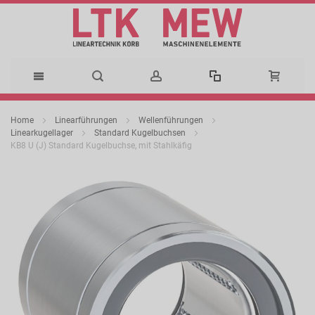
Direkt
Home
Linearführungen
Wellenführungen
zum
Linearkugellager
Standard Kugelbuchsen
KB8 U (J) Standard Kugelbuchse, mit Stahlkäfig
Inhalt
Zum
Ende
der
Bildergalerie
springen