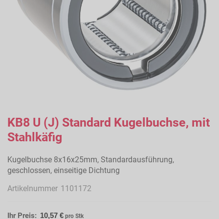
Zum
Anfang
KB8 U (J) Standard Kugelbuchse, mit
der
Stahlkäfig
Bildergalerie
springen
Kugelbuchse 8x16x25mm, Standardausführung,
geschlossen, einseitige Dichtung
Artikelnummer
1101172
Ihr Preis:
10,57 €
pro Stk