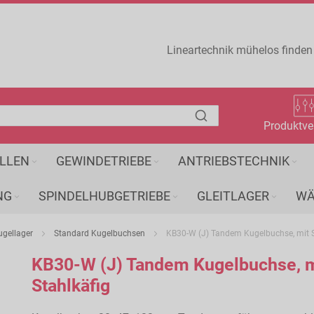
Lineartechnik mühelos finden
Produktve
LLEN
GEWINDETRIEBE
ANTRIEBSTECHNIK
NG
SPINDELHUBGETRIEBE
GLEITLAGER
WÄ
ugellager
Standard Kugelbuchsen
KB30-W (J) Tandem Kugelbuchse, mit S
KB30-W (J) Tandem Kugelbuchse, m
Stahlkäfig