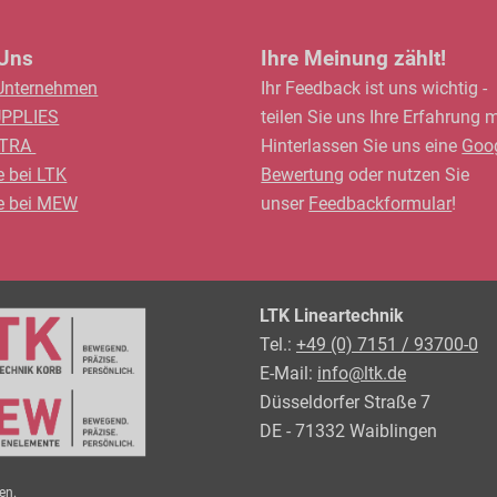
 Uns
Ihre Meinung zählt!
Unternehmen
Ihr Feedback ist uns wichtig -
UPPLIES
teilen Sie uns Ihre Erfahrung m
LTRA
Hinterlassen Sie uns eine
Goo
e bei LTK
Bewertung
oder nutzen Sie
re bei MEW
unser
Feedbackformular
!
LTK Lineartechnik
Tel.:
+49 (0) 7151 / 93700-0
E-Mail:
info@ltk.de
Düsseldorfer Straße 7
DE - 71332 Waiblingen
en.