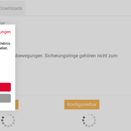
Downloads
ng:
ungen
rlebnis
ellen.
für Längsbewegungen. Sicherungsringe gehören nicht zum
urierbar
Konfigurierbar