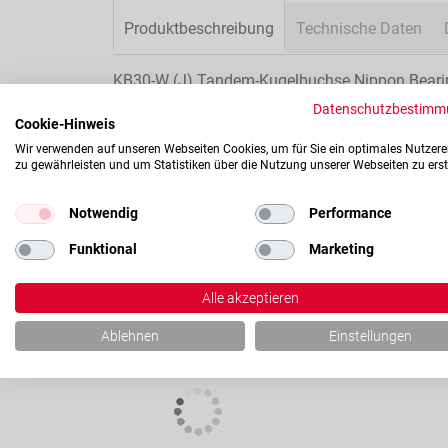
Produktbeschreibung
Technische Daten
KB30-W (J) Tandem-Kugelbuchse Nippon Beari
- 30x47x123mm
Datenschutzbestimm
- mit Stahlkäfig
Cookie-Hinweis
- geschlossen
Wir verwenden auf unseren Webseiten Cookies, um für Sie ein optimales Nutzere
zu gewährleisten und um Statistiken über die Nutzung unserer Webseiten zu erst
Tandemkugelbuchse mit doppelter Steifigkeit 
Lieferumfang.
Notwendig
Performance
Funktional
Marketing
Kompatibel mit
Alle akzeptieren
Ablehnen
Einstellungen
Konfigurierbar
Konfig