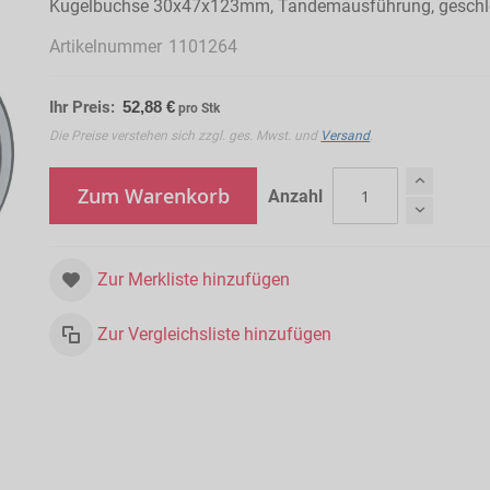
Kugelbuchse 30x47x123mm, Tandemausführung, gesch
Artikelnummer
1101264
Ihr Preis:
52,88 €
pro Stk
Die Preise verstehen sich zzgl. ges. Mwst. und
Versand
.
Zum Warenkorb
Anzahl
Zur Merkliste hinzufügen
Zur Vergleichsliste hinzufügen