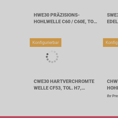
HWE30 PRÄZISIONS-
SWE3
HOHLWELLE C60 / C60E, TOL.
EDEL
H6, WELLENDURCHMESSER
WEL
30MM
30M
Konfigurierbar
Konfig
CWE30 HARTVERCHROMTE
CHW
WELLE CF53, TOL. H7,
HOHL
WELLENDURCHMESSER
H7,
Ihr Pre
30MM
30M