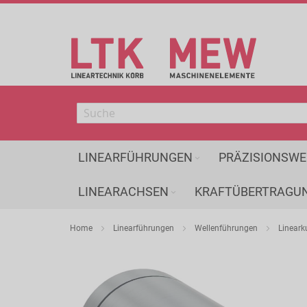
Direkt
zum
Inhalt
LINEARFÜHRUNGEN
PRÄZISIONSWE
LINEARACHSEN
KRAFTÜBERTRAGU
Home
Linearführungen
Wellenführungen
Lineark
Zum
Ende
der
Bildergalerie