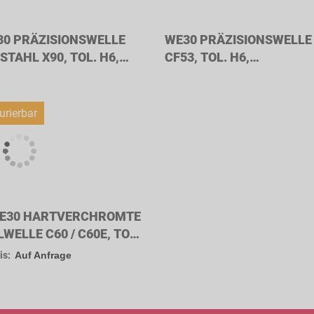
0 PRÄZISIONSWELLE
WE30 PRÄZISIONSWELLE
STAHL X90, TOL. H6,
CF53, TOL. H6,
LENDURCHMESSER
WELLENDURCHMESSER
M
30MM
urierbar
E30 HARTVERCHROMTE
WELLE C60 / C60E, TOL.
 WELLENDURCHMESSER
is:
Auf Anfrage
M