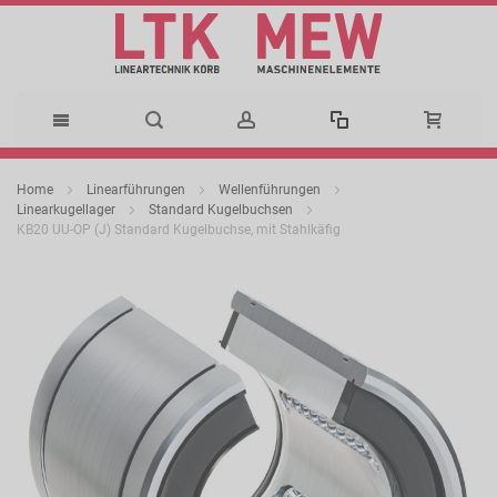
Direkt
Home
Linearführungen
Wellenführungen
zum
Linearkugellager
Standard Kugelbuchsen
KB20 UU-OP (J) Standard Kugelbuchse, mit Stahlkäfig
Inhalt
Zum
Ende
der
Bildergalerie
springen