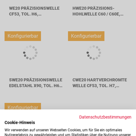
WE20 PRÄZISIONSWELLE
HWE20 PRÄZISIONS-
CF53, TOL. H6,
HOHLWELLE C60 / C60E,
WELLENDURCHMESSER
TOL. H6,
20MM
WELLENDURCHMESSER
20MM
Konfigurierbar
Konfigurierbar
SWE20 PRÄZISIONSWELLE
CWE20 HARTVERCHROMTE
EDELSTAHL X90, TOL. H6,
WELLE CF53, TOL. H7,
WELLENDURCHMESSER
WELLENDURCHMESSER
20MM
20MM
Konfigurierbar
Datenschutzbestimmungen
Cookie-Hinweis
Wir verwenden auf unseren Webseiten Cookies, um für Sie ein optimales
Nutzererlebnis zu gewährleisten und um Statistiken über die Nutzung unserer