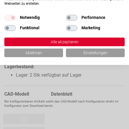
Webseiten zu erstellen.
CHWE20
Notwendig
Performance
HARTVERCHROMTE
HOHLWELLE C60 / C60E,
Funktional
Marketing
Ihr Preis:
Auf Anfrage
TOL. H7,
WELLENDURCHMESSER
Alle akzeptieren
20MM
Verfügbarkeit dieses Artikels
Ablehnen
Einstellungen
Ab Lager verfügbar
Lagerbestand:
Lager: 2 Stk verfügbar auf Lager
CAD-Modell Datenblatt
Bei konfigurierbaren Artikeln steht das CAD-Modell nach Konfiguration direkt im
Konfigurator zum Download bereit.