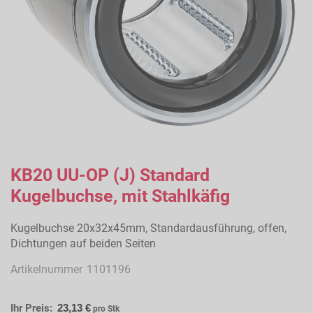
Zum
Anfang
KB20 UU-OP (J) Standard
der
Kugelbuchse, mit Stahlkäfig
Bildergalerie
springen
Kugelbuchse 20x32x45mm, Standardausführung, offen,
Dichtungen auf beiden Seiten
Artikelnummer
1101196
Ihr Preis:
23,13 €
pro Stk