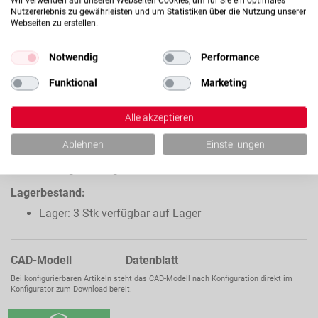
Wir verwenden auf unseren Webseiten Cookies, um für Sie ein optimales
Nutzererlebnis zu gewährleisten und um Statistiken über die Nutzung unserer
Webseiten zu erstellen.
Notwendig
Performance
CHWE20
HARTVERCHROMTE
Funktional
Marketing
HOHLWELLE C60 / C60E,
Ihr Preis:
Auf Anfrage
TOL. H7,
Alle akzeptieren
WELLENDURCHMESSER
20MM
Verfügbarkeit dieses Artikels
Ablehnen
Einstellungen
Ab Lager verfügbar
Lagerbestand:
Lager: 3 Stk verfügbar auf Lager
CAD-Modell Datenblatt
Bei konfigurierbaren Artikeln steht das CAD-Modell nach Konfiguration direkt im
Konfigurator zum Download bereit.