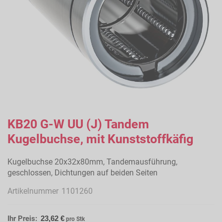
Zum
Anfang
KB20 G-W UU (J) Tandem
der
Kugelbuchse, mit Kunststoffkäfig
Bildergalerie
springen
Kugelbuchse 20x32x80mm, Tandemausführung,
geschlossen, Dichtungen auf beiden Seiten
Artikelnummer
1101260
Ihr Preis:
23,62 €
pro Stk