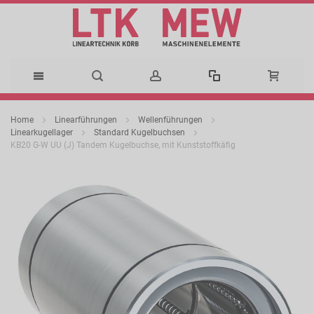
Direkt
Home
Linearführungen
Wellenführungen
zum
Linearkugellager
Standard Kugelbuchsen
KB20 G-W UU (J) Tandem Kugelbuchse, mit Kunststoffkäfig
Inhalt
Zum
Ende
der
Bildergalerie
springen