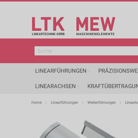
Direkt
zum
Inhalt
LINEARFÜHRUNGEN
PRÄZISIONSWE
LINEARACHSEN
KRAFTÜBERTRAGU
Home
Linearführungen
Wellenführungen
Lineark
Zum
Ende
der
Bildergalerie