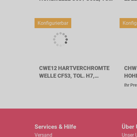
H6, WELLENDURCHMESSER
WEL
12MM
12M
Konfigurierbar
Konfig
CWE12 HARTVERCHROMTE
CHW
WELLE CF53, TOL. H7,
HOHL
WELLENDURCHMESSER
H7,
Ihr Pre
12MM
12M
Services & Hilfe
Über
Versand
Unser 