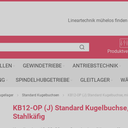
Lineartechnik mühelos finden
Produktve
LLEN
GEWINDETRIEBE
ANTRIEBSTECHNIK
NG
SPINDELHUBGETRIEBE
GLEITLAGER
WÄ
ugellager
Standard Kugelbuchsen
KB12-OP (J) Standard Kugelbuchse, mit
KB12-OP (J) Standard Kugelbuchse,
Stahlkäfig