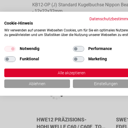
KB12-OP (J) Standard Kugelbuchse Nippon Bea
- 12x22x32mm
- mit Stahlkäfig
Datenschutzbestimm
Cookie-Hinweis
- offen
Wir verwenden auf unseren Webseiten Cookies, um für Sie ein optimales Nutzere
zu gewährleisten und um Statistiken über die Nutzung unserer Webseiten zu erst
Für Längsbewegungen und allgemeine Anwendun
Notwendig
Performance
Kompatibel mit
Funktional
Marketing
Alle akzeptieren
Konfigurierbar
Konfig
Ablehnen
Einstellungen
HWE12 PRÄZISIONS-
SWE1
HOHLWELLE C60 / C60E, TOL.
EDEL