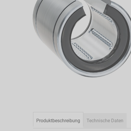
springen
Zum
Anfang
der
Bildergalerie
springen
Produktbeschreibung
Technische Daten