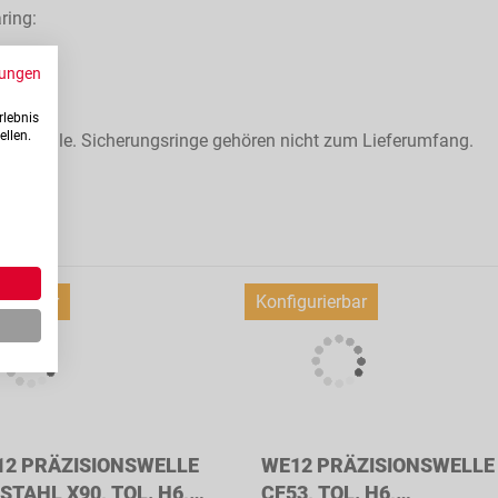
ring:
ungen
rlebnis
ellen.
gsfälle. Sicherungsringe gehören nicht zum Lieferumfang.
urierbar
Konfigurierbar
2 PRÄZISIONSWELLE
WE12 PRÄZISIONSWELLE
STAHL X90, TOL. H6,
CF53, TOL. H6,