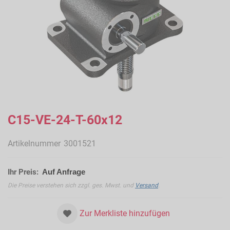
Zum
Anfang
C15-VE-24-T-60x12
der
Bildergalerie
Artikelnummer
3001521
springen
Ihr Preis:
Auf Anfrage
Die Preise verstehen sich zzgl. ges. Mwst. und
Versand
.
Zur Merkliste hinzufügen