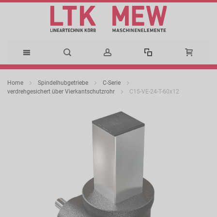
Direkt
Home
Spindelhubgetriebe
C-Serie
zum
verdrehgesichert über Vierkantschutzrohr
C15-VE-24-T-60x12
Zum
Inhalt
Ende
der
Bildergalerie
springen