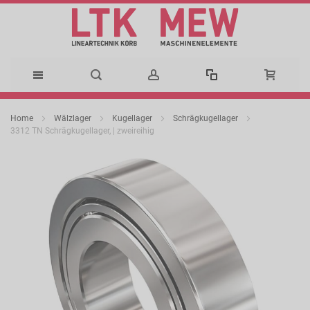
Direkt
Home
Wälzlager
Kugellager
Schrägkugellager
zum
3312 TN Schrägkugellager, | zweireihig
Zum
Inhalt
Ende
der
Bildergalerie
springen