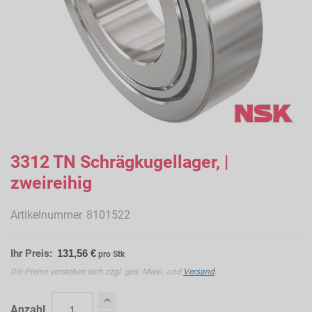
Zum
Anfang
3312 TN Schrägkugellager, |
der
zweireihig
Bildergalerie
springen
Artikelnummer
8101522
Ihr Preis:
131,56 €
pro Stk
Die Preise verstehen sich zzgl. ges. Mwst. und
Versand
.
Anzahl