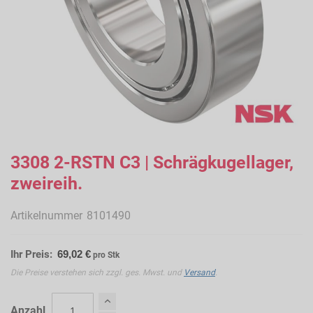
Zum
Anfang
3308 2-RSTN C3 | Schrägkugellager,
der
zweireih.
Bildergalerie
springen
Artikelnummer
8101490
Ihr Preis:
69,02 €
pro Stk
Die Preise verstehen sich zzgl. ges. Mwst. und
Versand
.
Anzahl