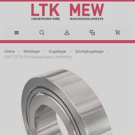
Direkt
Home
Wälzlager
Kugellager
Schrägkugellager
zum
3307 ZZTN Schrägkugellager, | zweireihig
Zum
Inhalt
Ende
der
Bildergalerie
springen