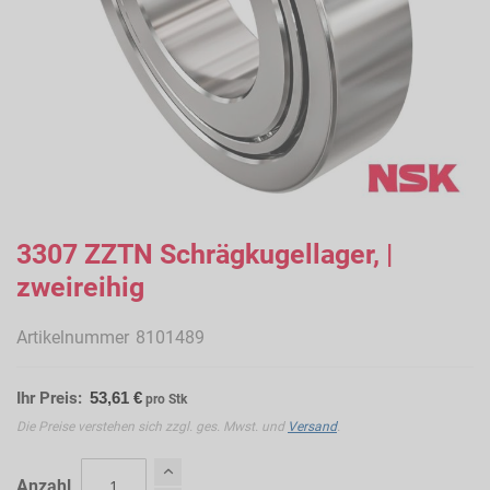
Zum
Anfang
3307 ZZTN Schrägkugellager, |
der
zweireihig
Bildergalerie
springen
Artikelnummer
8101489
Ihr Preis:
53,61 €
pro Stk
Die Preise verstehen sich zzgl. ges. Mwst. und
Versand
.
Anzahl