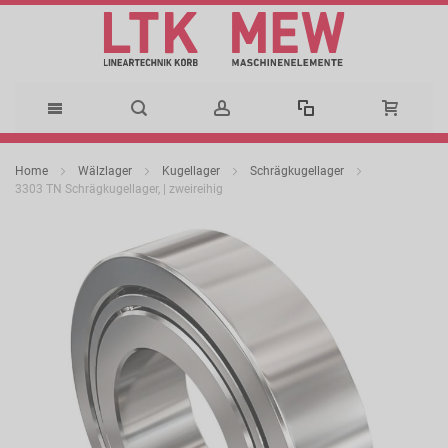
Direkt
Home
Wälzlager
Kugellager
Schrägkugellager
zum
3303 TN Schrägkugellager, | zweireihig
Zum
Inhalt
Ende
der
Bildergalerie
springen