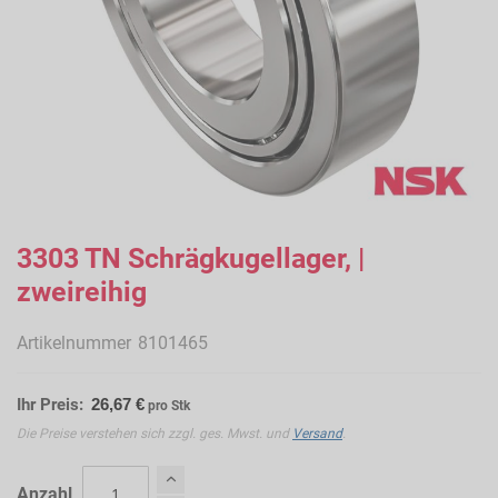
Zum
Anfang
3303 TN Schrägkugellager, |
der
zweireihig
Bildergalerie
springen
Artikelnummer
8101465
Ihr Preis:
26,67 €
pro Stk
Die Preise verstehen sich zzgl. ges. Mwst. und
Versand
.
Anzahl