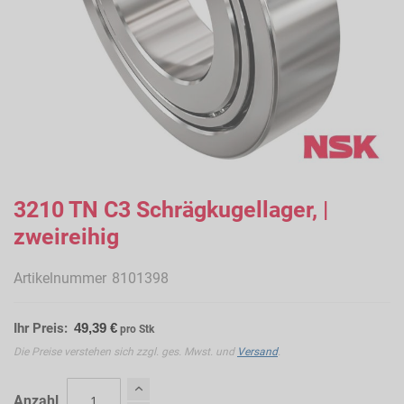
Zum
Anfang
3210 TN C3 Schrägkugellager, |
der
zweireihig
Bildergalerie
springen
Artikelnummer
8101398
Ihr Preis:
49,39 €
pro Stk
Die Preise verstehen sich zzgl. ges. Mwst. und
Versand
.
Anzahl