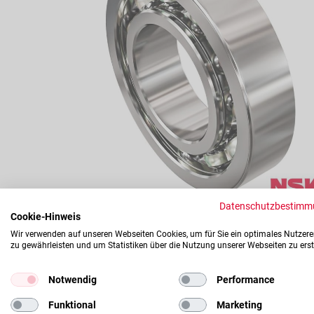
springen
Datenschutzbestimm
Zum
Cookie-Hinweis
Anfang
Wir verwenden auf unseren Webseiten Cookies, um für Sie ein optimales Nutzere
der
zu gewährleisten und um Statistiken über die Nutzung unserer Webseiten zu erst
Bildergalerie
springen
Notwendig
Performance
Produktbeschreibung
Technische Daten
Funktional
Marketing