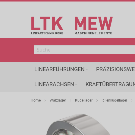
Direkt
zum
Inhalt
LINEARFÜHRUNGEN
PRÄZISIONSWE
LINEARACHSEN
KRAFTÜBERTRAGU
Home
Wälzlager
Kugellager
Rillenkugellager
Zum
Ende
der
Bildergalerie