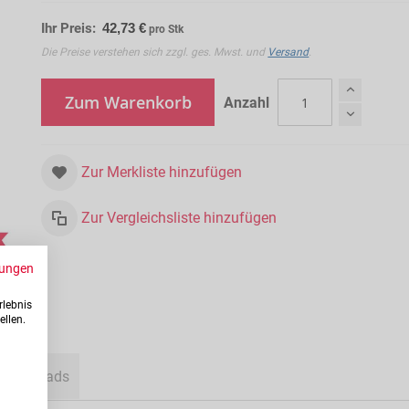
Ihr Preis:
42,73 €
pro Stk
Die Preise verstehen sich zzgl. ges. Mwst. und
Versand
.
Zum Warenkorb
Anzahl
Zur Merkliste hinzufügen
Zur Vergleichsliste hinzufügen
ungen
rlebnis
ellen.
Downloads