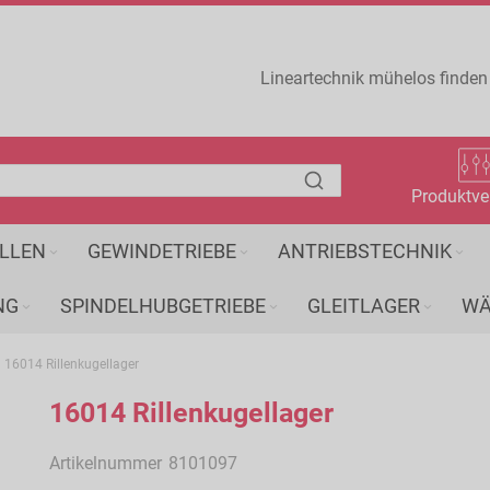
Lineartechnik mühelos finden
Produktve
LLEN
GEWINDETRIEBE
ANTRIEBSTECHNIK
NG
SPINDELHUBGETRIEBE
GLEITLAGER
WÄ
16014 Rillenkugellager
16014 Rillenkugellager
Artikelnummer
8101097