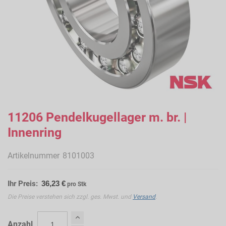
Zum
Anfang
11206 Pendelkugellager m. br. |
der
Innenring
Bildergalerie
springen
Artikelnummer
8101003
Ihr Preis:
36,23 €
pro Stk
Die Preise verstehen sich zzgl. ges. Mwst. und
Versand
.
Anzahl